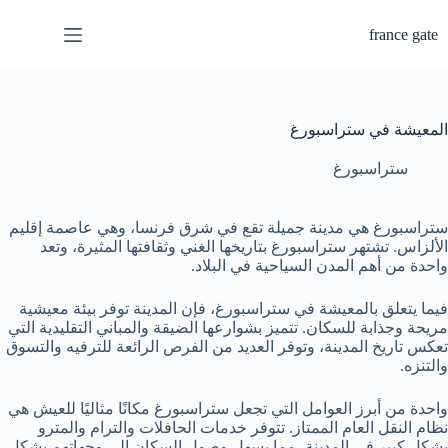
لتجاوز
لى
france gate
لمحتوى
المعيشة في ستراسبورغ
ستراسبورغ
ستراسبورغ هي مدينة جميلة تقع في شرق فرنسا، وهي عاصمة إقليم
الألزاس. تشتهر ستراسبورغ بتاريخها الغني وثقافتها المثيرة، وتعد
واحدة من أهم المدن السياحية في البلاد.
فيما يتعلق بالمعيشة في ستراسبورغ، فإن المدينة توفر بيئة معيشية
مريحة وجذابة للسكان. تتميز بشوارعها الضيقة والمباني التقليدية التي
تعكس تاريخ المدينة، وتوفر العديد من الفرص الرائعة للترفيه والتسوق
والتنزه.
واحدة من أبرز العوامل التي تجعل ستراسبورغ مكانًا مثاليًا للعيش هي
نظام النقل العام الممتاز. تتوفر خدمات الحافلات والترام والمترو
بشكل كبير في المدينة، مما يسهل وصول السكان إلى وجهاتهم بشكل