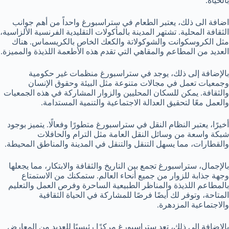
بالحياة.
اضافة الى ذلك، يعتبر الطعام في ستراسبورغ واحداً من أهم جوانب
الثقافة المحلية. تشتهر المدينة بالمأكولات التقليدية الفرنسية الألزاسية،
مثل الكروسكوانت والشوكولاتة والكعك الخاص بالكريسماس. هناك
العديد من المطاعم والمقاهي التي تقدم هذه الأطعمة اللذيذة والمميزة.
بالإضافة إلى ذلك، يوجد في ستراسبورغ منظمات غير حكومية
وجمعيات تعمل في مجالات متنوعة مثل البيئة وحقوق الإنسان
والثقافة. يمكن للسكان المحليين والزوار المشاركة في هذه الجمعيات
والعمل معًا لتحقيق العدالة الاجتماعية والتنمية المستدامة.
أخيرًا، يعتبر النظام النقل في ستراسبورغ متطورًا وفعالًا. يتميز بوجود
شبكة واسعة من وسائل النقل العامة مثل الترام والحافلات
والقطارات، مما يسهل التنقل والتنقل في المدينة والمناطق المحيطة.
بالإجمال، ستراسبورغ تجمع بين التاريخ والثقافة والابتكار، مما يجعلها
وجهة جذابة للزوار من جميع أنحاء العالم. ستمكنك من الاستمتاع
بالمطاعم اللذيذة والمناظر الطبيعية الساحرة وفرص العمل والتعليم
المتاحة، وتوفر لك أيضًا فرصًا للمشاركة في الحياة الثقافية
والاجتماعية المزدهرة.
بالإضافة إلى ذلك، تعد ستراسبورغ مركزًا رئيسيًا للعديد من المعارض