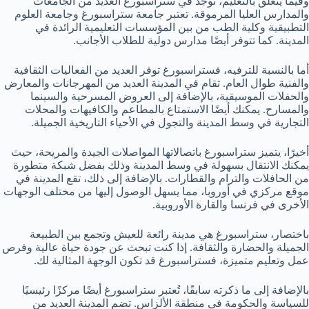
وفيما يتعلق بالتعليم، توجد في ستراسبورغ العديد من الجامعات
والمدارس العليا المرموقة. تعتبر جامعة ستراسبورغ وجامعة العلوم
التطبيقية وكلية الطب من بين المؤسسات التعليمية الرائدة في
المدينة. كما تتوفر أيضًا مدارس دولية للطلاب الأجانب.
أما بالنسبة للترفيه، فستراسبورغ توفر العديد من الفعاليات الثقافية
والفنية طوال العام. تقام في المدينة العديد من المهرجانات والمعارض
والحفلات الموسيقية، بالإضافة إلى العروض المسرحية والسينما
والمسارح. يمكنك أيضًا الاستمتاع بالمطاعم والكافيهات والمحلات
التجارية في وسط المدينة والتجول في الأحياء التاريخية الجميلة.
أخيرًا، يتميز ستراسبورغ باتصالاتها المواصلات الجيدة والمريحة، حيث
يمكنك الانتقال بسهولة في وسط المدينة وذلك بفضل شبكة متطورة
من الحافلات والترام والقطارات. بالإضافة إلى ذلك، تقع المدينة في
موقع مركزي في أوروبا، مما يسهل الوصول إليها من مختلف الوجهات
الأخرى في فرنسا والقارة الأوروبية.
باختصار، ستراسبورغ هي مدينة رائعة للعيش وتجمع بين الطبيعة
الجميلة والحضارة والثقافة. إذا كنت تبحث عن جودة حياة عالية وفرص
عمل وتعليم متميزة، فستراسبورغ قد تكون الوجهة المثالية لك.
بالإضافة إلى ما ذكرته سابقًا، تُعتبر ستراسبورغ أيضًا مركزًا رئيسيًا
للسياسة والحكومة في منطقة الألزاس. تضم المدينة العديد من