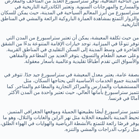
من الناحية الثقافية، توفر ستراسبورغ العديد من المتاحف والمعارض
والمسارح والمهرجانات السنوية. وتعتبر الكاتدرائية التاريخية في
ستراسبورغ من أبرز المعالم السياحية في المدينة، حيث يمكن للسكان
والزوار التمتع بمشاهدة العمارة الباروكية الرائعة والمشي في المناطق
التاريخية.
من حيث تكلفة المعيشة، يمكن أن تعتبر ستراسبورغ من المدن التي
توفر تنوعًا في الميزانية. توجد خيارات الإقامة المتنوعة بدءًا من الشقق
الفاخرة في وسط المدينة إلى السكن التقليدي في المناطق القريبة.
وعلى صعيد الطعام والتسوق، يتوفر العديد من المطاعم والمقاهي
والأسواق التي تقدم أطباقًا تقليدية وعالمية بأسعار معقولة.
بصفة عامة، يعتبر معدل المعيشة في ستراسبورغ جيد جدًا. تتوفر في
المدينة جميع الخدمات الأساسية التي يحتاجها السكان، مثل
المستشفيات والمدارس والمراكز التجارية والمطاعم والمتاجر. كما
تتميز ستراسبورغ بأمانها العالي، حيث تعتبر واحدة من المدن الأكثر
أمانًا في فرنسا.
تتميز ستراسبورغ أيضًا بطبيعتها الجميلة وموقعها الجغرافي المتميز.
تحيط المدينة بالطبيعة الخلابة مثل نهر الراين والغابات والتلال، وهو ما
يوفر فرصًا رائعة للتمتع بالأنشطة الرياضية والهوايات في الهواء الطلق،
مثل ركوب الدراجات والمشي والتنزه.