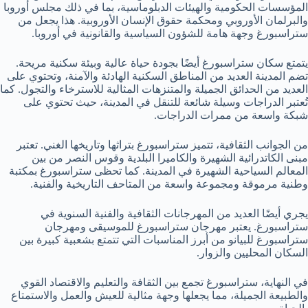
المؤسسات الحكومية والهيئات الدبلوماسية، بما في ذلك مجلس أوروبا
والبرلمان الأوروبي ومحكمة حقوق الإنسان الأوروبية. هذا يجعل من
ستراسبورغ وجهة هامة للشؤون السياسية والقانونية في أوروبا.
يتمتع سكان ستراسبورغ أيضًا بجودة حياة عالية وبيئة سكنية مريحة.
تضم المدينة العديد من المناطق السكنية الهادئة والآمنة، وتحتوي على
العديد من الحدائق الجميلة والمتنزهات المثالية للاسترخاء والتجول. كما
تُعتبر الدراجات وسيلة شائعة للتنقل في المدينة، حيث تحتوي على
شبكة واسعة من ممرات الدراجات.
من الجوانب الثقافية، تتميز ستراسبورغ بتراثها وتاريخها الغني. تعتبر
مبنى الكاتدرائية الشهيرة والكاميرا البلدية وقوس النصر من بين
المعالم السياحية الشهيرة في المدينة. كما تحظى ستراسبورغ بمكتبة
وطنية مرموقة ومجموعة واسعة من المتاحف التاريخية والفنية.
يجري أيضًا العديد من المهرجانات الثقافية والفنية السنوية في
ستراسبورغ. يعتبر مهرجان ستراسبورغ للموسيقى ومهرجان
ستراسبورغ للبيانو من أبرز المناسبات التي تتمتع بشعبية كبيرة بين
السكان المحليين والزوار.
في النهاية، ستراسبورغ تجمع بين الثقافة والتعليم والاقتصاد القوي
والطبيعة الجميلة، مما يجعلها وجهة مثالية للعيش والعمل والاستمتاع