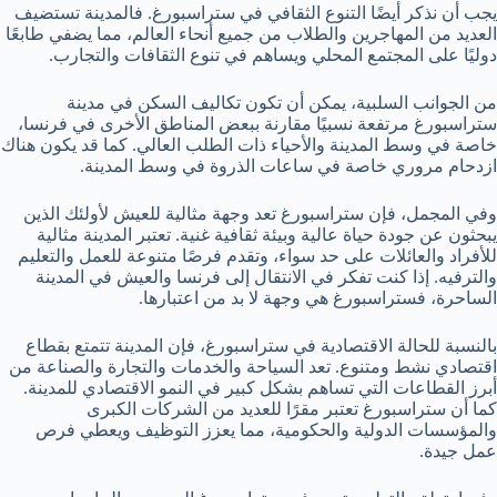
يجب أن نذكر أيضًا التنوع الثقافي في ستراسبورغ. فالمدينة تستضيف
العديد من المهاجرين والطلاب من جميع أنحاء العالم، مما يضفي طابعًا
دوليًا على المجتمع المحلي ويساهم في تنوع الثقافات والتجارب.
من الجوانب السلبية، يمكن أن تكون تكاليف السكن في مدينة
ستراسبورغ مرتفعة نسبيًا مقارنة ببعض المناطق الأخرى في فرنسا،
خاصة في وسط المدينة والأحياء ذات الطلب العالي. كما قد يكون هناك
ازدحام مروري خاصة في ساعات الذروة في وسط المدينة.
وفي المجمل، فإن ستراسبورغ تعد وجهة مثالية للعيش لأولئك الذين
يبحثون عن جودة حياة عالية وبيئة ثقافية غنية. تعتبر المدينة مثالية
للأفراد والعائلات على حد سواء، وتقدم فرصًا متنوعة للعمل والتعليم
والترفيه. إذا كنت تفكر في الانتقال إلى فرنسا والعيش في المدينة
الساحرة، فستراسبورغ هي وجهة لا بد من اعتبارها.
بالنسبة للحالة الاقتصادية في ستراسبورغ، فإن المدينة تتمتع بقطاع
اقتصادي نشط ومتنوع. تعد السياحة والخدمات والتجارة والصناعة من
أبرز القطاعات التي تساهم بشكل كبير في النمو الاقتصادي للمدينة.
كما أن ستراسبورغ تعتبر مقرًا للعديد من الشركات الكبرى
والمؤسسات الدولية والحكومية، مما يعزز التوظيف ويعطي فرص
عمل جيدة.