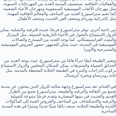
والفعاليات الثقافية. تستضيف المدينة العديد من المهرجانات السنوية،
مثل مهرجان الألعاب الموسيقية السمفونية ومهرجان الأعياد الشعبية.
كما تضم ستراسبورغ العديد من المتاحف والمعالم الثقافية المهمة،
مثل كاتدرائية نوتردام ومتحف الفن الحديث ومتحف الأطفال.
من ناحية أخرى، توفر ستراسبورغ فرصًا عديدة للترفيه والتسلية. يمكن
للزوار الاستمتاع بالتجول في الأحياء التاريخية الجميلة، مثل البيتزال
والبتيت الفرانسيسكاني. كما يوجد العديد من المسارح والصالات
الموسيقية في المدينة، حيث يمكن للجمهور حضور العروض الموسيقية
والمسرحية والأوبرا.
وتعتبر الطبيعة أيضًا جزءًا هامًا من ستراسبورغ، حيث يوجد العديد من
الحدائق الجميلة والمتنزهات. يمكن للسكان المحليين والزوار الاستمتاع
بركوب الدراجات والتنزه في الطبيعة الخلابة المحيطة بالمدينة، مثل
غابة روبرتساو وبحيرة كريستال.
في الختام، تعد ستراسبورغ وجهة مثالية للزوار الذين يبحثون عن مدينة
تجمع بين الثقافة والترفيه والطبيعة. ستراسبورغ تجمع بين الطراز
القديم والحديث في بنيتها المعمارية وتقدم فرصًا متنوعة للتسلية
والترفيه والاستكشاف. من المتاحف والعروض الفنية إلى المأكولات
اللذيذة والطبيعة الخلابة، ستجد دائمًا شيئًا جديدًا ومثيرًا في هذه المدينة
الساحرة.